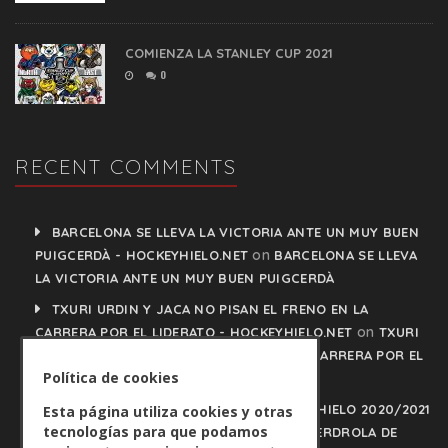
COMIENZA LA STANLEY CUP 2021
0
RECENT COMMENTS
BARCELONA SE LLEVA LA VICTORIA ANTE UN MUY BUEN
on
PUIGCERDÀ - HOCKEYHIELO.NET
BARCELONA SE LLEVA
LA VICTORIA ANTE UN MUY BUEN PUIGCERDÀ
TXURI URDIN Y JACA NO PISAN EL FRENO EN LA
on
CARRERA POR EL LIDERATO - HOCKEYHIELO.NET
TXURI
URDIN Y JACA NO PISAN EL FRENO EN LA CARRERA POR EL
Política de cookies
LIDERATO
PLAY OFFS LIGA IBERDROLA DE HOCKEY HIELO 2020/2021
Esta página utiliza cookies y otras
tecnologías para que podamos
on
- HOCKEYHIELO.NET
PLAY OFFS LIGA IBERDROLA DE