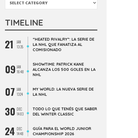
TIMELINE
“HEATED RIVALRY”: LA SERIE DE
21
JAN
LA NHL QUE FANATIZA AL
13:35
COMISIONADO
SHOWTIME: PATRICK KANE
09
JAN
ALCANZA LOS 500 GOLES EN LA
16:48
NHL
07
MY WORLD: LA NUEVA SERIE DE
JAN
13:24
LA NHL
30
TODO LO QUE TENÉS QUE SABER
DEC
14:03
DEL WINTER CLASSIC
24
GUÍA PARA EL WORLD JUNIOR
DEC
14:48
CHAMPIONSHIP 2026