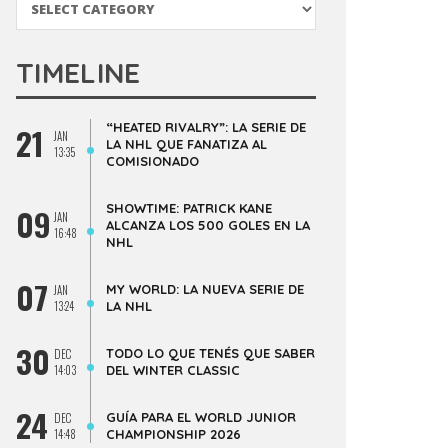
TIMELINE
“HEATED RIVALRY”: LA SERIE DE
21
JAN
LA NHL QUE FANATIZA AL
13:35
COMISIONADO
SHOWTIME: PATRICK KANE
09
JAN
ALCANZA LOS 500 GOLES EN LA
16:48
NHL
07
MY WORLD: LA NUEVA SERIE DE
JAN
13:24
LA NHL
30
TODO LO QUE TENÉS QUE SABER
DEC
14:03
DEL WINTER CLASSIC
24
GUÍA PARA EL WORLD JUNIOR
DEC
14:48
CHAMPIONSHIP 2026